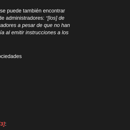
s se puede también encontrar
s de administradores:
“[los] de
tradores a pesar de que no han
 al emitir instrucciones a los
Sociedades
[3]
: