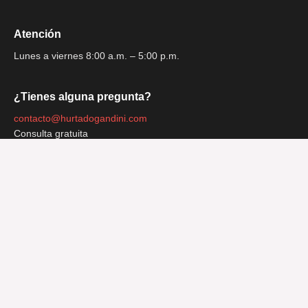
Atención
Lunes a viernes 8:00 a.m. – 5:00 p.m.
¿Tienes alguna pregunta?
contacto@hurtadogandini.com
Consulta gratuita
Regístrese para recibir el boletín
© 2023 Hurtado Gandini
Diseñado por Waco Services
Seguridad y privacidad
Términos y condiciones de uso