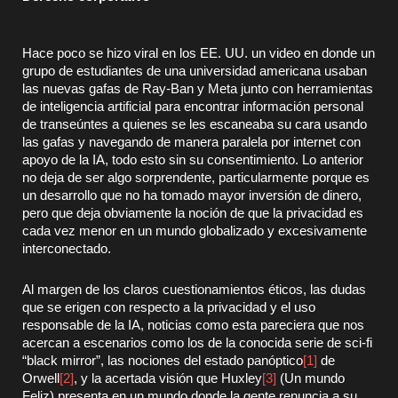
Hace poco se hizo viral en los EE. UU. un video en donde un
grupo de estudiantes de una universidad americana usaban
las nuevas gafas de Ray-Ban y Meta junto con herramientas
de inteligencia artificial para encontrar información personal
de transeúntes a quienes se les escaneaba su cara usando
las gafas y navegando de manera paralela por internet con
apoyo de la IA, todo esto sin su consentimiento. Lo anterior
no deja de ser algo sorprendente, particularmente porque es
un desarrollo que no ha tomado mayor inversión de dinero,
pero que deja obviamente la noción de que la privacidad es
cada vez menor en un mundo globalizado y excesivamente
interconectado.
Al margen de los claros cuestionamientos éticos, las dudas
que se erigen con respecto a la privacidad y el uso
responsable de la IA, noticias como esta pareciera que nos
acercan a escenarios como los de la conocida serie de sci-fi
“black mirror”, las nociones del estado panóptico
[1]
de
Orwell
[2]
, y la acertada visión que Huxley
[3]
(Un mundo
Feliz) presenta en un mundo donde la gente renuncia a su