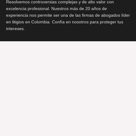
Resolvemos controversias complejas y de alto valor con
excelencia profesional. Nuestros más de 20 años de
experiencia nos permite ser una de las firmas de abogados líder
en litigios en Colombia. Confía en nosotros para proteger tus
intereses.
Visítanos
Carrera 7 # 71-21, Oficina 509, Torre B, Edificio Avenida Chile,
Bogotá
Calle 22 Norte # 6AN-24, Oficina 901, Edificio Santa Mónica
Central, Cali
Llámanos
(57) 316 041 7827
CONOCE NUESTRO PORTAFOLIO