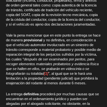
solicitante (víctima, conductor, propietario), firma y anexos
de orden general tales como: copia autentica de la licencia
de tránsito, certificado de tradición del vehículo reciente,
copia del SOAT, copia de la revisión tecno mecánica, copia
de la cédula del conductor, copia de la licencia del conductor,
y sí el vehículo es ajeno dos declaraciones juramentadas.
Vale la pena mencionar que en este punto la entrega se hace
de manera
provisional
y no definitiva, en consideración a
que el vehículo automotor involucrado en un siniestro de
tránsito corresponde a material probatorio y posible medio de
reparación integral de los perjuicios sufridos por la víctima,
los cuales “
después de ser examinados por peritos, para
recoger elementos materiales probatorios y evidencia física
que se hallen en ellos, se grabarán en videocinta o se
fotografiarán su totalidad
[1]
”, al igual que se le hará una
limitación a la propiedad (pendiente judicial) que prohibirá la
enajenación del rodante al menos durante 6 meses.
La entrega
definitiva
procederá por muchas causas que se
encuentran en el ordenamiento jurídico y pueden ser
alegadas por el abogado solicitante, no obstante, en la