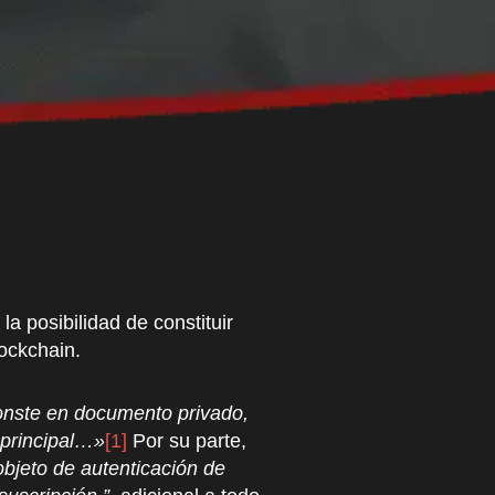
 posibilidad de constituir
ockchain.
conste en documento privado,
 principal…»
[1]
Por su parte,
objeto de autenticación de