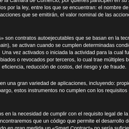
 de la Cámara de Comercio, por quienes participen en su 
os por la ley, entre los que se encuentran: el nombre de 
de acciones que se emitirán, el valor nominal de las accio
ts» son contratos autoejecutables que se basan en la tec
ain), se activan cuando se cumplen determinadas condic
na vez activados o iniciada la actividad para la cual f
ados o revocados por terceros, lo cual trae múltiples be
 eficiencia, reducción de costos, del riesgo y de fraude.
en una gran variedad de aplicaciones, incluyendo: propie
bargo, estos instrumentos no cumplen con los requisitos e
os en la necesidad de cumplir con el requisito legal de 
 encontraremos que un código que permite el desarrollo d
do en gran medida un «Smart Contract» no sería sufici