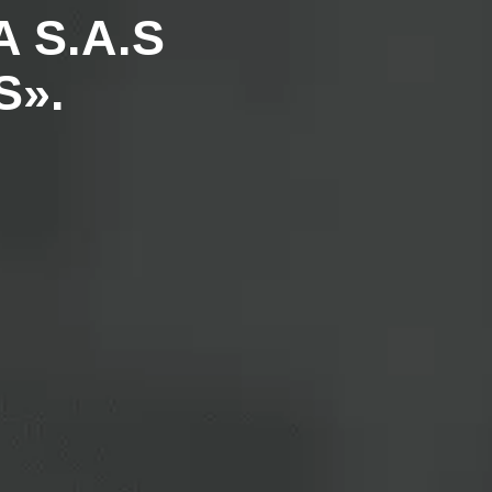
 S.A.S
S».