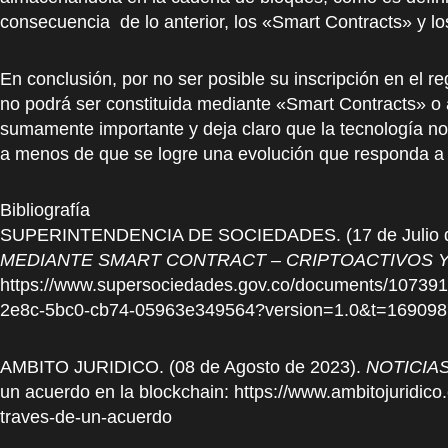
consecuencia de lo anterior, los «Smart Contracts» y lo
En conclusión, por no ser posible su inscripción en el re
no podrá ser constituida mediante «Smart Contracts» o
sumamente importante y deja claro que la tecnología no p
a menos de que se logre una evolución que responda a l
Bibliografía
SUPERINTENDENCIA DE SOCIEDADES. (17 de Julio d
MEDIANTE SMART CONTRACT – CRIPTOACTIVOS 
https://www.supersociedades.gov.co/documents/10
2e8c-5bc0-cb74-05963e349564?version=1.0&t=16909
AMBITO JURIDICO. (08 de Agosto de 2023).
NOTICIA
un acuerdo en la blockchain: https://www.ambitojuridico
traves-de-un-acuerdo