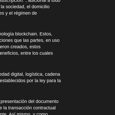
suscripción.”
, adicional a todo
la sociedad, el domicilio
nes y el régimen de
nología blockchain. Estos,
iones que las partes, en uso
ueron creados, estos
neficios, entre los cuales
dad digital, logística, cadena
stablecidos por la ley para la
la presentación del documento
e la transacción contractual
ente. Así mismo, y como