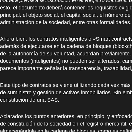
manera previa a la inscripción en el Registro Mercantil
esto, el documento deberá contener los requisitos exigid
principal, el objeto social, el capital social, el número 
administración de la sociedad, entre otras formalidades.
Ahora bien, los contratos inteligentes o «Smart contrac
además de ejecutarse en la cadena de bloques (blockch
de la autonomía de su voluntad, acuerdan previamente. U
documentos (inteligentes) no pueden ser alterados, cambi
parece importante señalar la transparencia, trazabilidad,
Este tipo de contratos se viene utilizando cada vez más 
de suministro y gestión de activos inmobiliarios. Sin em
constitución de una SAS.
Aclarados los puntos anteriores, en principio, y enfocad
de constitución de la sociedad en el registro mercantil,
almacenándola en la cadena de bloques, como es defini