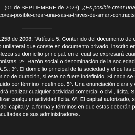
(01 de SEPTIEMBRE de 2023).
¿Es posible crear un
o/es-posible-crear-una-sas-a-traves-de-smart-contracts
 2008, “Artículo 5. Contenido del documento de con
 unilateral que conste en documento privado, inscrito en
zca su domicilio principal, en el cual se expresará cua
onistas. 2º. Razón social o denominación de la sociedad
S.; 3º. El domicilio principal de la sociedad y el de las 
mino de duración, si este no fuere indefinido. Si nada se
uido por término indefinido. 5º. Una enunciación clara y
 realizar cualquier actividad comercial o civil, lícita. 
ar cualquier actividad lícita. 6º. El capital autorizado, 
del capital y la forma y términos en que estas deberán 
acultades de sus administradores.