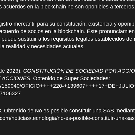
s acuerdos en la blockchain no son oponibles a terceros
gistro mercantil para su constitución, existencia y oponib
 acuerdo de socios en la blockchain. Este pronunciamie
uede sustituir a los requisitos legales establecidos de 
a realidad y necesidades actuales.
e 2023).
CONSTITUCIÓN DE SOCIEDAD POR ACCION
Y ACCIONES
. Obtenido de Super Sociedades:
7391/159040/OFICIO++++220-+139607++++17+DE+JULIO
87106327
S
. Obtenido de No es posible constituir una SAS mediante
.com/noticias/tecnologia/no-es-posible-constituir-una-sa