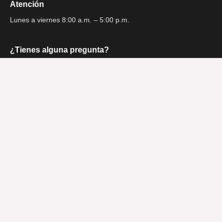
Atención
Lunes a viernes 8:00 a.m. – 5:00 p.m.
¿Tienes alguna pregunta?
contacto@hurtadogandini.com
Consulta gratuita
Regístrese para recibir el boletín
© 2023 Hurtado Gandini
Diseñado por Waco Services
Seguridad y privacidad
Términos y condiciones de uso
Política de privacidad
Manual de Medidas Mínimas SAGRILAFT
Política de Medidas Mínimas SAGRILAFT