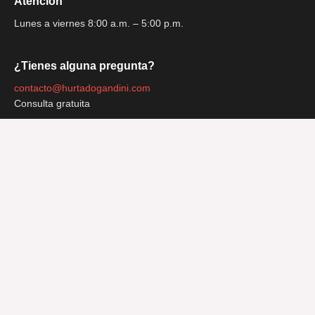
Atención
Lunes a viernes 8:00 a.m. – 5:00 p.m.
¿Tienes alguna pregunta?
contacto@hurtadogandini.com
Consulta gratuita
Regístrese para recibir el boletín
© 2023 Hurtado Gandini
Diseñado por Waco Services
Seguridad y privacidad
Términos y condiciones de uso
Política de privacidad
Manual de Medidas Mínimas SAGRILAFT
Política de Medidas Mínimas SAGRILAFT