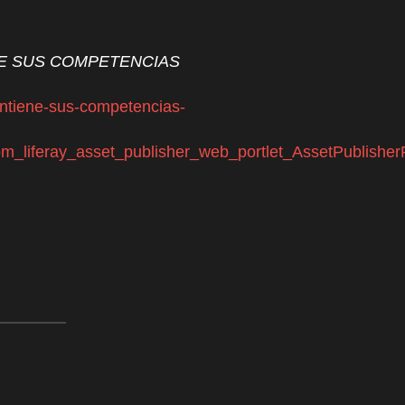
E SUS COMPETENCIAS
antiene-sus-competencias-
_com_liferay_asset_publisher_web_portlet_AssetPub