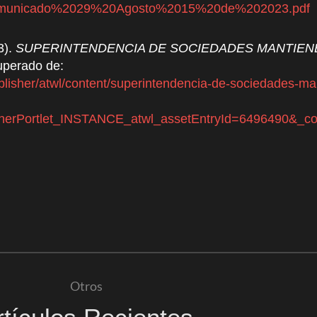
os/Comunicado%2029%20Agosto%2015%20de%202023.pdf
3).
SUPERINTENDENCIA DE SOCIEDADES MANTIEN
perado de:
ublisher/atwl/content/superintendencia-de-sociedades-m
lisherPortlet_INSTANCE_atwl_assetEntryId=6496490&
Otros