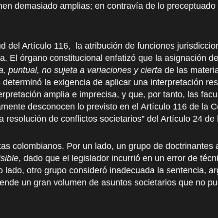
nen demasiado amplias; en contravía de lo preceptuado e
ud del Artículo 116, la atribución de funciones jurisdicci
. El órgano constitucional enfatizó que la asignación de
a, puntual, no sujeta a variaciones y cierta
de las materia
eterminó la exigencia de aplicar una interpretación rest
rpretación amplia e imprecisa, y que, por tanto, las facu
ente desconocen lo previsto en el Artículo 116 de la Con
la resolución de conflictos societarios” del Artículo 24 d
stas colombianos. Por un lado, un grupo de doctrinantes a
sible
, dado que el legislador incurrió en un error de técni
o lado, otro grupo consideró inadecuada la sentencia, 
ende un gran volumen de asuntos societarios que no pue