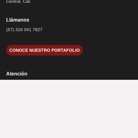
Central, Cali
Llámanos
(57) 316 041 7827
CONOCE NUESTRO PORTAFOLIO
Atención
Lunes a viernes 8:00 a.m. – 5:00 p.m.
¿Tienes alguna pregunta?
contacto@hurtadogandini.com
Consulta gratuita