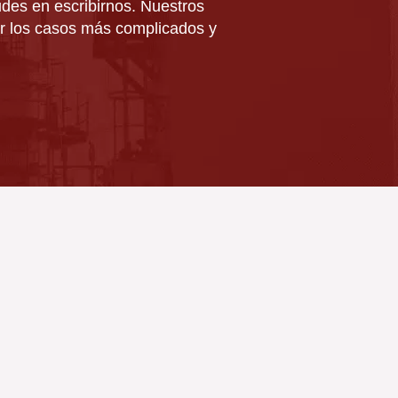
udes en escribirnos. Nuestros
r los casos más complicados y
rese para recibir el boletín